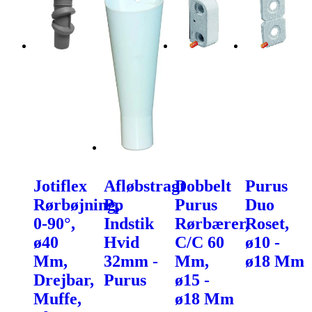
Jotiflex
Afløbstragt
Dobbelt
Purus
Rørbøjning,
Pp
Purus
Duo
0-90°,
Indstik
Rørbærer,
Roset,
ø40
Hvid
C/C 60
ø10 -
Mm,
32mm -
Mm,
ø18 Mm
Drejbar,
Purus
ø15 -
Muffe,
ø18 Mm