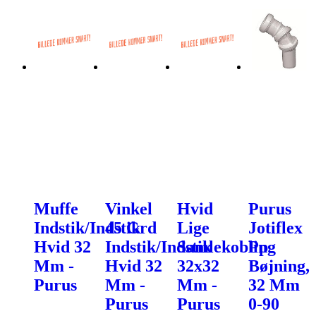
Muffe
Vinkel
Hvid
Purus
Indstik/Indstik
45 Grd
Lige
Jotiflex
Hvid 32
Indstik/Indstik
Samlekobling
Pp
Mm -
Hvid 32
32x32
Bøjning,
Purus
Mm -
Mm -
32 Mm
Purus
Purus
0-90