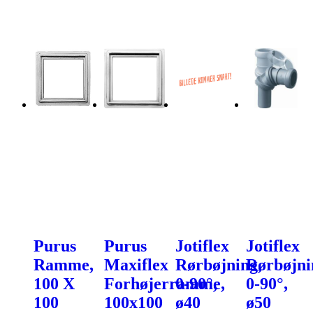
Purus
Purus
Jotiflex
Jotiflex
Ramme,
Maxiflex
Rørbøjning,
Rørbøjni
100 X
Forhøjerramme,
0-90°,
0-90°,
100
100x100
ø40
ø50