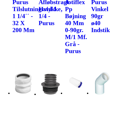
Purus
Afløbstragt
Jotiflex
Purus
Tilslutningsstykke,
Hvid 1
Pp
Vinkel
1 1/4´´ -
1/4 -
Bøjning
90gr
32 X
Purus
40 Mm
ø40
200 Mm
0-90gr.
Indstik
M/1 Mf.
Grå -
Purus