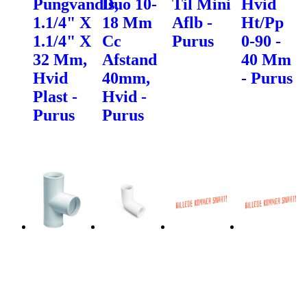
Pungvandls,
Duo 10-
Til Mini
Hvid
1.1/4" X
18 Mm
Aflb -
Ht/Pp
1.1/4" X
Cc
Purus
0-90 -
32 Mm,
Afstand
40 Mm
Hvid
40mm,
- Purus
Plast -
Hvid -
Purus
Purus