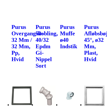
Purus
Purus
Purus
Purus
Overgangskobling,
50-
Muffe
Afløbsbø
32 Mm /
40/32
ø40
45°, ø32
32 Mm,
Epdm
Indstik
Mm,
Pp,
Gi-
Plast,
Hvid
Nippel
Hvid
Sort