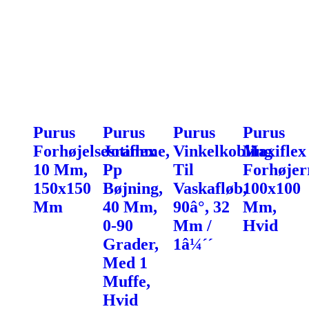
Purus
Purus
Purus
Purus
Forhøjelsesramme,
Jotiflex
Vinkelkobling
Maxiflex
10 Mm,
Pp
Til
Forhøje
150x150
Bøjning,
Vaskafløb,
100x100
Mm
40 Mm,
90â°, 32
Mm,
0-90
Mm /
Hvid
Grader,
1â¼´´
Med 1
Muffe,
Hvid