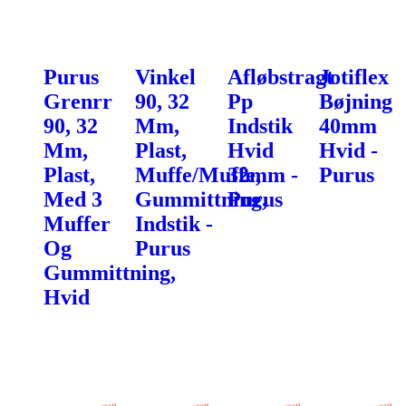
Purus
Vinkel
Afløbstragt
Jotiflex
Grenrr
90, 32
Pp
Bøjning
90, 32
Mm,
Indstik
40mm
Mm,
Plast,
Hvid
Hvid -
Plast,
Muffe/Muffe,
32mm -
Purus
Med 3
Gummittning,
Purus
Muffer
Indstik -
Og
Purus
Gummittning,
Hvid