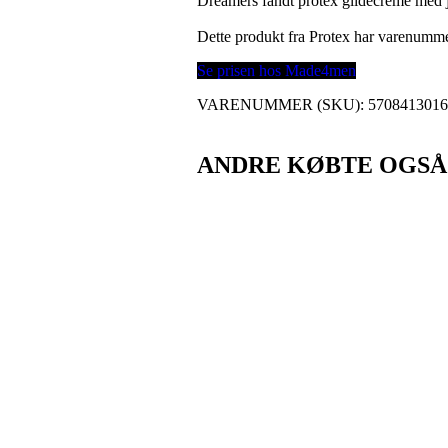
Dreamers fandt protex glidecreme me
Dette produkt fra Protex har varenumm
Se prisen hos Made4men
VARENUMMER (SKU):
570841301
ANDRE KØBTE OGSÅ