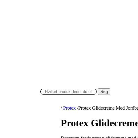
Søg
/
Protex
/
Protex Glidecreme Med Jord
Protex Glidecrem