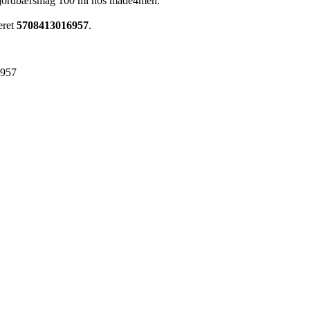
d jordbærsmag 100 ml hos made4men.
eret
5708413016957
.
6957