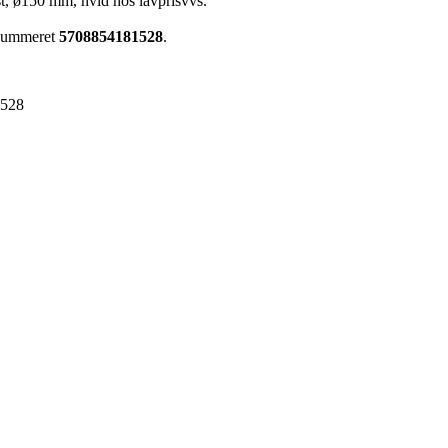
st, ø150 mm, hvid hos lavprisvvs.
renummeret
5708854181528
.
1528