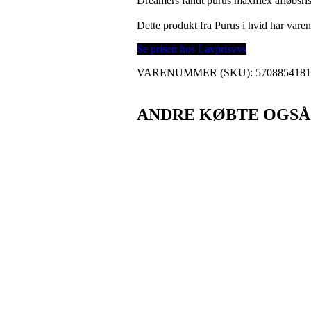
Dreamers fandt purus maxiflex afløbsri
Dette produkt fra Purus i hvid har va
Se prisen hos Lavprisvvs
VARENUMMER (SKU):
570885418
ANDRE KØBTE OGSÅ