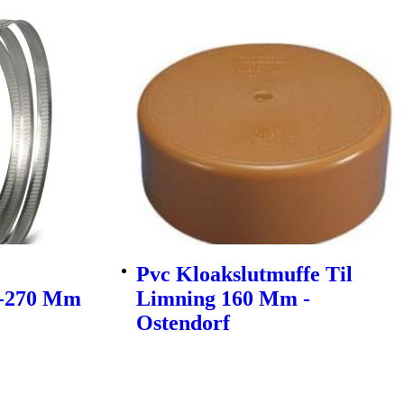
Pvc Kloakslutmuffe Til
0-270 Mm
Limning 160 Mm -
Ostendorf