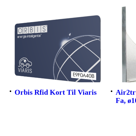
Orbis Rfid Kort Til Viaris
Air2tr
Fa, ø