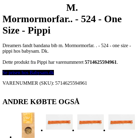
M.
Mormormorfar.. - 524 - One
Size - Pippi
Dreamers fandt bandana bib m. Mormormorfar. . - 524 - one size -
pippi hos babysam. Dk.
Dette produkt fra Pippi har varenummeret
5714625594961
.
Se prisen hos Babysam.dk
VARENUMMER (SKU):
5714625594961
ANDRE KØBTE OGSÅ