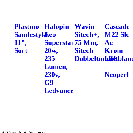
Plastmo
Halopin
Wavin
Cascade
Samlestykke
Eco
Sitech+,
M22 Slc
11",
Superstar
75 Mm,
Ac
Sort
20w,
Sitech
Krom
235
Dobbeltmuffe
Luftblan
Lumen,
-
230v,
Neoperl
G9 -
Ledvance
© Copyright Dreamers