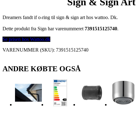
Sign & Sign Art
Dreamers fandt if o-ring til sign & sign art hos wattoo. Dk.
Dette produkt fra Sign har varenummeret
7391515125740
.
Se prisen hos Wattoo.dk
VARENUMMER (SKU):
7391515125740
ANDRE KØBTE OGSÅ