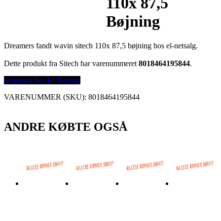
110x 87,5
Bøjning
Dreamers fandt wavin sitech 110x 87,5 bøjning hos el-netsalg.
Dette produkt fra Sitech har varenummeret
8018464195844
.
Se prisen hos El-Netsalg
VARENUMMER (SKU):
8018464195844
ANDRE KØBTE OGSÅ