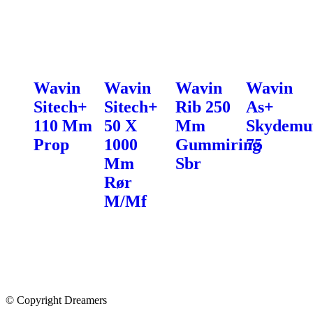
Wavin
Wavin
Wavin
Wavin
Sitech+
Sitech+
Rib 250
As+
110 Mm
50 X
Mm
Skydemu
Prop
1000
Gummiring
75
Mm
Sbr
Rør
M/Mf
© Copyright Dreamers