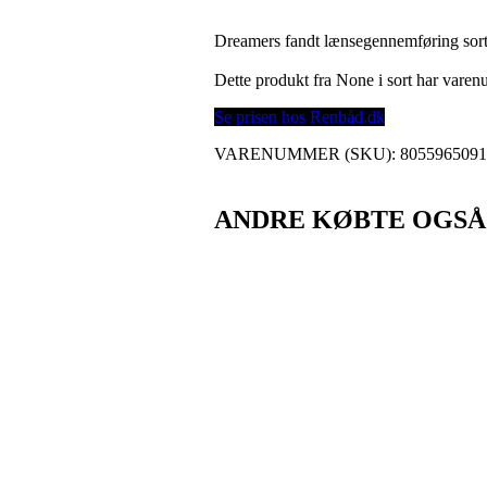
Dreamers fandt lænsegennemføring sor
Dette produkt fra None i sort har var
Se prisen hos Renbåd.dk
VARENUMMER (SKU):
805596509
ANDRE KØBTE OGSÅ