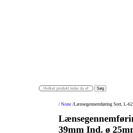
Søg
/
None
/
Lænsegennemføring Sort, L-6
Lænsegennemføri
39mm Ind. ø 25m