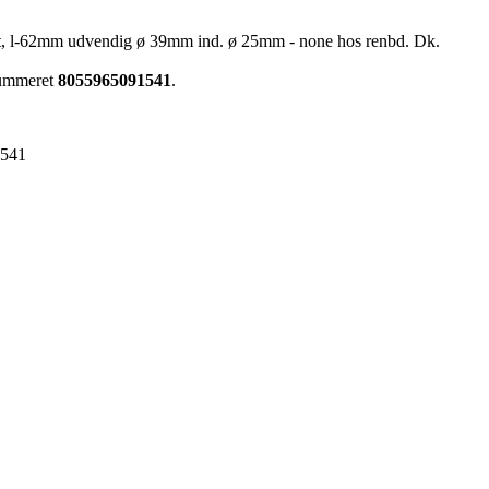
t, l-62mm udvendig ø 39mm ind. ø 25mm - none hos renbd. Dk.
enummeret
8055965091541
.
1541