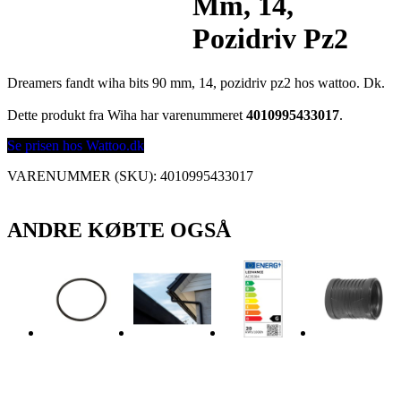
Mm, 14,
Pozidriv Pz2
Dreamers fandt wiha bits 90 mm, 14, pozidriv pz2 hos wattoo. Dk.
Dette produkt fra Wiha har varenummeret
4010995433017
.
Se prisen hos Wattoo.dk
VARENUMMER (SKU):
4010995433017
ANDRE KØBTE OGSÅ