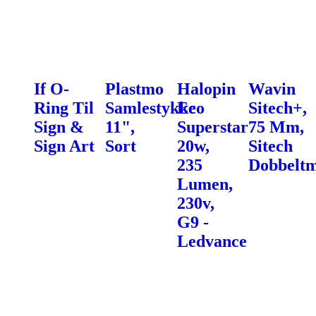
If O-
Plastmo
Halopin
Wavin
Ring Til
Samlestykke
Eco
Sitech+,
Sign &
11",
Superstar
75 Mm,
Sign Art
Sort
20w,
Sitech
235
Dobbeltm
Lumen,
230v,
G9 -
Ledvance