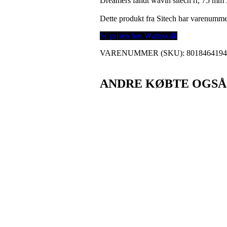
Dreamers fandt wavin sitech rr, 75 m
Dette produkt fra Sitech har varenumm
Se prisen hos Wattoo.dk
VARENUMMER (SKU):
801846419
ANDRE KØBTE OGSÅ