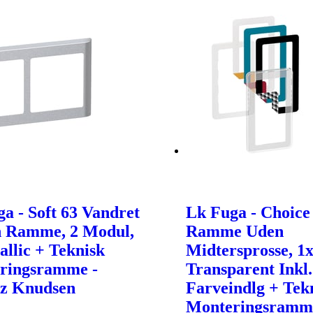
a - Soft 63 Vandret
Lk Fuga - Choice
n Ramme, 2 Modul,
Ramme Uden
allic + Teknisk
Midtersprosse, 1
ringsramme -
Transparent Inkl.
tz Knudsen
Farveindlg + Tek
Monteringsramm