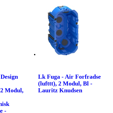
 Design
Lk Fuga - Air Forfradse
(lufttt), 2 Modul, Bl -
x2 Modul,
Lauritz Knudsen
nisk
e -