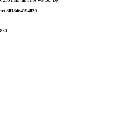
m x 250 mm, mmf hos wattoo. Dk.
eret
8018464194830
.
4830