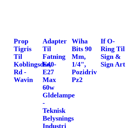
Prop
Adapter
Wiha
If O-
Tigris
Til
Bits 90
Ring Til
Til
Fatning
Mm,
Sign &
Koblingsdse,
E40-
1/4",
Sign Art
Rd -
E27
Pozidriv
Wavin
Max
Pz2
60w
Gldelampe
-
Teknisk
Belysnings
Industri