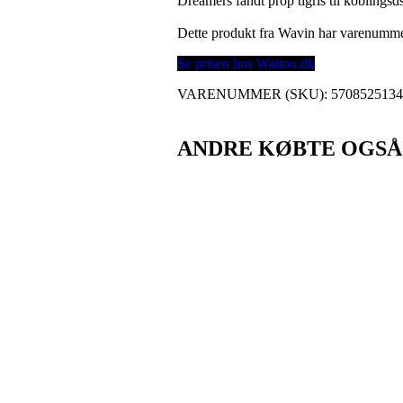
Dreamers fandt prop tigris til koblingsd
Dette produkt fra Wavin har varenumm
Se prisen hos Wattoo.dk
VARENUMMER (SKU):
570852513
ANDRE KØBTE OGSÅ