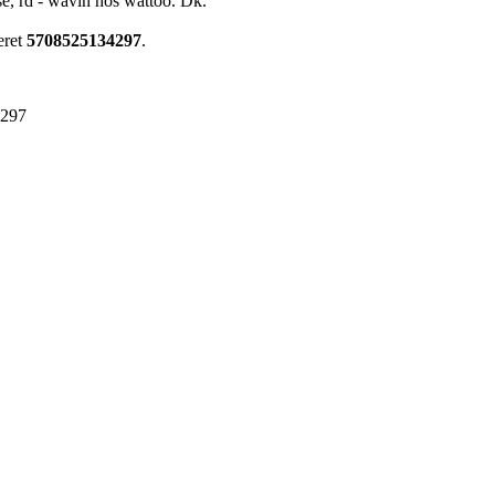
se, rd - wavin hos wattoo. Dk.
eret
5708525134297
.
4297